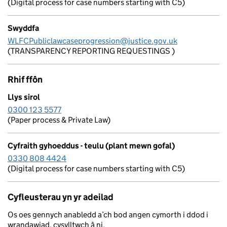
(Digital process for case numbers starting with C5)
Swyddfa
WLFCPubliclawcaseprogression@justice.gov.uk
(TRANSPARENCY REPORTING REQUESTINGS )
Rhif ffôn
Llys sirol
0300 123 5577
(Paper process & Private Law)
Cyfraith gyhoeddus - teulu (plant mewn gofal)
0330 808 4424
(Digital process for case numbers starting with C5)
Cyfleusterau yn yr adeilad
Os oes gennych anabledd a’ch bod angen cymorth i ddod i
wrandawiad, cysylltwch â ni.