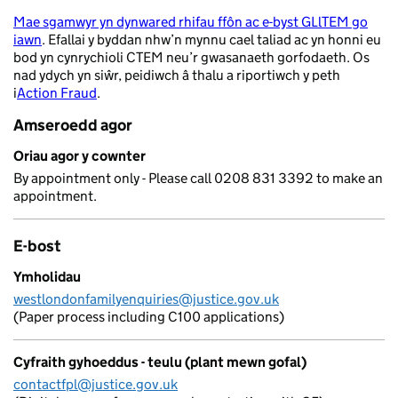
Mae sgamwyr yn dynwared rhifau ffôn ac e-byst GLlTEM go
iawn
. Efallai y byddan nhw’n mynnu cael taliad ac yn honni eu
- opens in a new tab
bod yn cynrychioli CTEM neu’r gwasanaeth gorfodaeth. Os
nad ydych yn siŵr, peidiwch â thalu a riportiwch y peth
i
Action Fraud
.
- opens in a new tab
Amseroedd agor
Oriau agor y cownter
By appointment only - Please call 0208 831 3392 to make an
appointment.
E-bost
Ymholidau
westlondonfamilyenquiries@justice.gov.uk
(Paper process including C100 applications)
Cyfraith gyhoeddus - teulu (plant mewn gofal)
contactfpl@justice.gov.uk