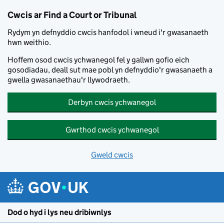
Skip to main content
Cwcis ar Find a Court or Tribunal
Rydym yn defnyddio cwcis hanfodol i wneud i'r gwasanaeth
hwn weithio.
Hoffem osod cwcis ychwanegol fel y gallwn gofio eich
gosodiadau, deall sut mae pobl yn defnyddio'r gwasanaeth a
gwella gwasanaethau'r llywodraeth.
Derbyn cwcis ychwanegol
Gwrthod cwcis ychwanegol
Gweld cwcis
Dod o hyd i lys neu dribiwnlys