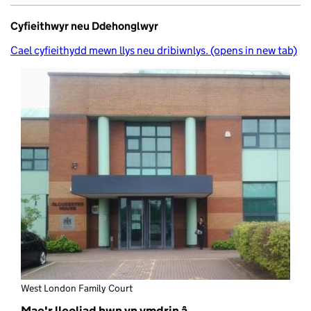
Cyfieithwyr neu Ddehonglwyr
Cael cyfieithydd mewn llys neu dribiwnlys. (opens in new tab)
West London Family Court
Mae'r lleoliad hwn yn ymdrin â