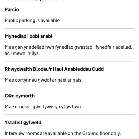
Parcio
Public parking is available
Mynediad i bobl anabl
Mae gan yr adeilad hwn fynediad gwastad i fynedfa'r adeilad,
ac i mewn i'r llys.
Rhwydwaith Blodau'r Haul Anableddau Cudd
Mae cortynnau gwddf ar gael ar gais.
Cŵn cymorth
Mae croeso i gŵn tywys yn y llys hwn
Ystafell gyfweld
Interview rooms are available on the Ground floor only.