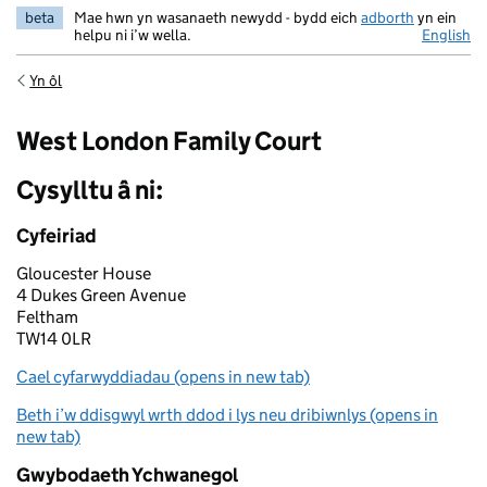
beta
Mae hwn yn wasanaeth newydd - bydd eich
adborth
yn ein
helpu ni i’w wella.
English
Yn ôl
West London Family Court
Cysylltu â ni:
Cyfeiriad
Gloucester House
4 Dukes Green Avenue
Feltham
TW14 0LR
Cael cyfarwyddiadau (opens in new tab)
Beth i’w ddisgwyl wrth ddod i lys neu dribiwnlys (opens in
new tab)
Gwybodaeth Ychwanegol