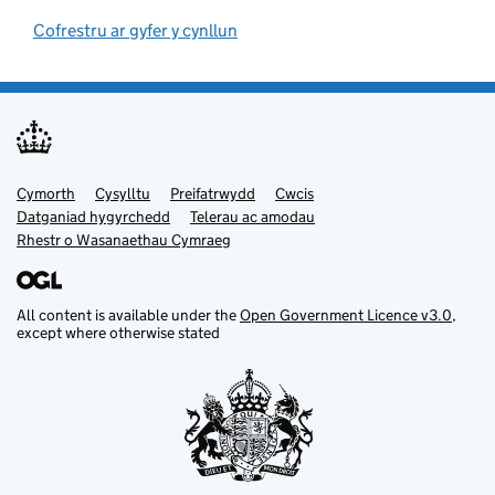
Cofrestru ar gyfer y cynllun
(opens in new tab)
Cymorth
Support links
Cysylltu
Preifatrwydd
Cwcis
Datganiad hygyrchedd
Telerau ac amodau
Rhestr o Wasanaethau Cymraeg
All content is available under the
Open Government Licence v3.0
,
except where otherwise stated