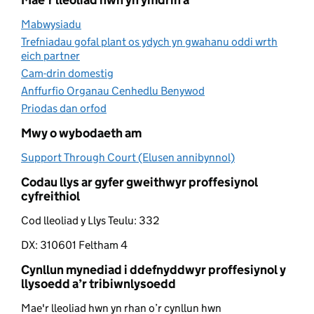
Mabwysiadu
(opens in new tab)
Trefniadau gofal plant os ydych yn gwahanu oddi wrth
eich partner
(opens in new tab)
Cam-drin domestig
(opens in new tab)
Anffurfio Organau Cenhedlu Benywod
(opens in new tab)
Priodas dan orfod
(opens in new tab)
Mwy o wybodaeth am
Support Through Court (Elusen annibynnol)
(opens in new t
Codau llys ar gyfer gweithwyr proffesiynol
cyfreithiol
Cod lleoliad y Llys Teulu:
332
DX:
310601 Feltham 4
Cynllun mynediad i ddefnyddwyr proffesiynol y
llysoedd a’r tribiwnlysoedd
Mae'r lleoliad hwn yn rhan o’r cynllun hwn